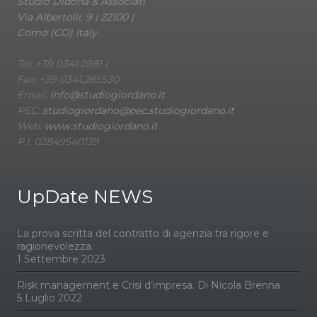
Studio Didona & Associati
Via Albertolli, 9 | 22100 |
Como (CO) Italy
Tel: +39 0341.2981 |
Fax: +39 0341.285530
Email:
info@studiogiordano.it
PEC:
studiogiordano@pec.studiogiordano.it
Web:
www.studiogiordano.it
P.I. 02849540139
UpDate NEWS
La prova scritta del contratto di agenzia tra rigore e
ragionevolezza.
1 Settembre 2023
Risk management e Crisi d’impresa. Di Nicola Brenna
5 Luglio 2022