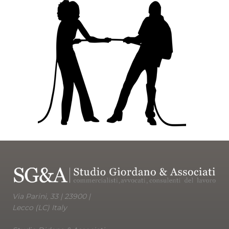
Via Parini, 33 | 23900 |
Lecco (LC) Italy