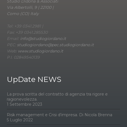
Studio Didona & Associati
Via Albertolli, 9 | 22100 |
Como (CO) Italy
Tel: +39 0341.2981 |
Fax: +39 0341.285530
Email:
info@studiogiordano.it
PEC:
studiogiordano@pec.studiogiordano.it
Web:
www.studiogiordano.it
P.I. 02849540139
UpDate NEWS
La prova scritta del contratto di agenzia tra rigore e
ragionevolezza.
1 Settembre 2023
Risk management e Crisi d’impresa. Di Nicola Brenna
5 Luglio 2022