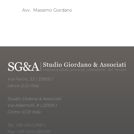
Avv. Massimo Giordano
Via Parini, 33 | 23900 |
Lecco (LC) Italy
Studio Didona & Associati
Via Albertolli, 9 | 22100 |
Como (CO) Italy
Tel: +39 0341.2981 |
Fax: +39 0341.285530