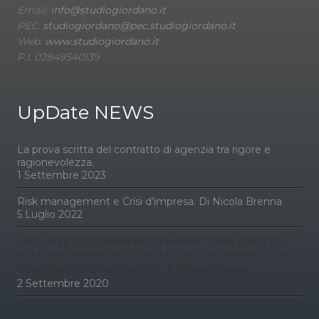
Email:
info@studiogiordano.it
PEC:
studiogiordano@pec.studiogiordano.it
Web:
www.studiogiordano.it
P.I. 02849540139
UpDate NEWS
La prova scritta del contratto di agenzia tra rigore e
ragionevolezza.
1 Settembre 2023
Risk management e Crisi d’impresa. Di Nicola Brenna
5 Luglio 2022
L’AGENTE DI COMMERCIO HA ANCORA DIRITTO
ALLE PROVVIGIONI DOPO LO SCIOGLIMENTO DEL
CONTRATTO DI AGENZIA? di Nicola Brenna
2 Settembre 2020