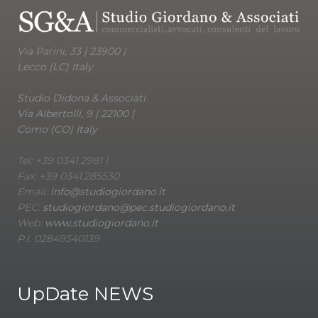
Via Parini, 33 | 23900 |
Lecco (LC) Italy
Studio Didona & Associati
Via Albertolli, 9 | 22100 |
Como (CO) Italy
Tel: +39 0341.2981 |
Fax: +39 0341.285530
Email:
info@studiogiordano.it
PEC:
studiogiordano@pec.studiogiordano.it
Web:
www.studiogiordano.it
P.I. 02849540139
UpDate NEWS