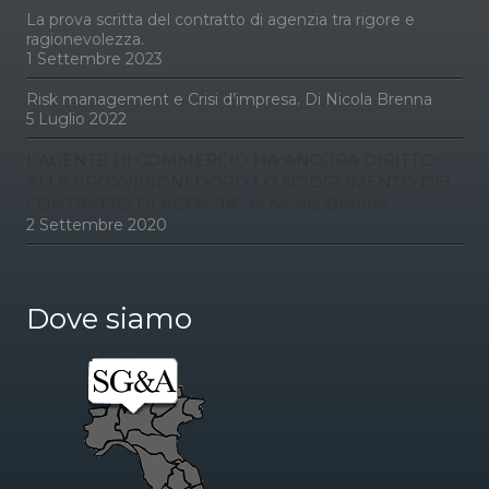
La prova scritta del contratto di agenzia tra rigore e
ragionevolezza.
1 Settembre 2023
Risk management e Crisi d’impresa. Di Nicola Brenna
5 Luglio 2022
L’AGENTE DI COMMERCIO HA ANCORA DIRITTO
ALLE PROVVIGIONI DOPO LO SCIOGLIMENTO DEL
CONTRATTO DI AGENZIA? di Nicola Brenna
2 Settembre 2020
Dove siamo