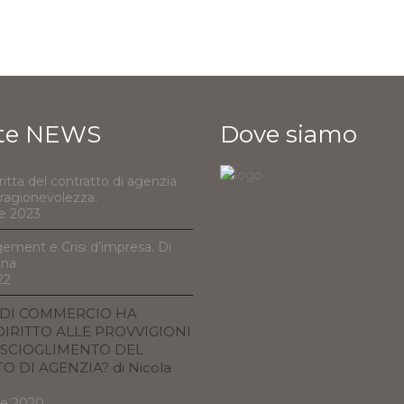
te NEWS
Dove siamo
ritta del contratto di agenzia
e ragionevolezza.
e 2023
ement e Crisi d’impresa. Di
nna
22
 DI COMMERCIO HA
IRITTO ALLE PROVVIGIONI
SCIOGLIMENTO DEL
 DI AGENZIA? di Nicola
re 2020