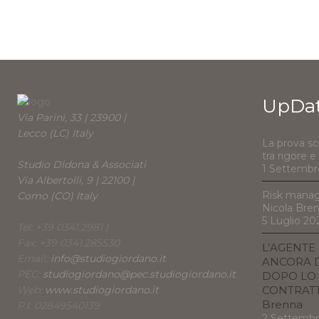
UpDa
Via Parini, 33 | 23900 |
Lecco (LC) Italy
La prova sc
tra rigore 
Studio Didona & Associati
1 Settembr
Via Albertolli, 9 | 22100 |
Risk manag
Como (CO) Italy
Nicola Bre
5 Luglio 20
Tel: +39 0341.2981 |
Fax: +39 0341.285530
L’AGENTE
Email:
info@studiogiordano.it
ANCORA D
PEC:
studiogiordano@pec.studiogiordano.it
DOPO LO 
Web:
www.studiogiordano.it
CONTRATTO
Brenna
P.I. 02849540139
2 Settemb