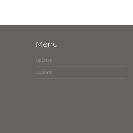
Menu
UpDate
Contatti