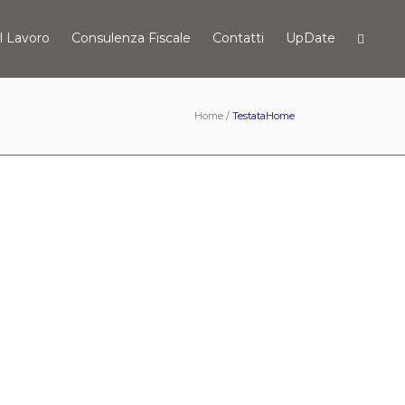
l Lavoro
Consulenza Fiscale
Contatti
UpDate
Home
/
TestataHome