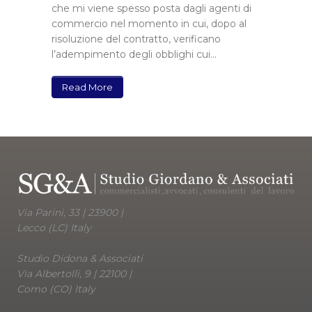
che mi viene spesso posta dagli agenti di
commercio nel momento in cui, dopo al
risoluzione del contratto, verificano
l’adempimento degli obblighi cui...
Read More
Via Parini, 33 | 23900 |
Lecco (LC) Italy
Studio Didona & Associati
Via Albertolli, 9 | 22100 |
Como (CO) Italy