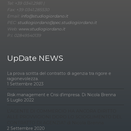
Tel: +39 0341.2981 |
Fax: +39 0341.285530
Email:
info@studiogiordano.it
PEC:
studiogiordano@pec.studiogiordano.it
Web:
www.studiogiordano.it
P.I. 02849540139
UpDate NEWS
La prova scritta del contratto di agenzia tra rigore e
ragionevolezza.
1 Settembre 2023
Risk management e Crisi d’impresa. Di Nicola Brenna
5 Luglio 2022
L’AGENTE DI COMMERCIO HA ANCORA DIRITTO
ALLE PROVVIGIONI DOPO LO SCIOGLIMENTO DEL
CONTRATTO DI AGENZIA? di Nicola Brenna
2 Settembre 2020