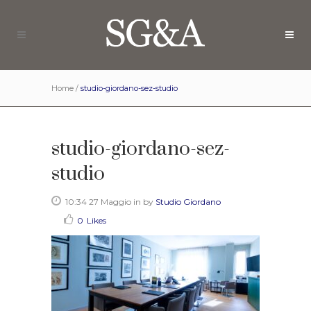
Home
/
studio-giordano-sez-studio
studio-giordano-sez-
studio
10:34 27 Maggio
in
by
Studio Giordano
0
Likes