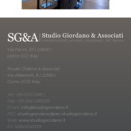
Via Parini, 33 | 23900 |
Lecco (LC) Italy
Studio Didona & Associati
Via Albertolli, 9 | 22100 |
Como (CO) Italy
Tel: +39 0341.2981 |
Fax: +39 0341.285530
Email:
info@studiogiordano.it
PEC:
studiogiordano@pec.studiogiordano.it
Web:
www.studiogiordano.it
P.I. 02849540139