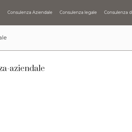
o
Consulenza Aziendale
Consulenza legale
Consulenza d
ale
za-aziendale