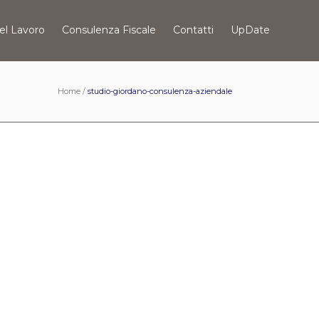
el Lavoro
Consulenza Fiscale
Contatti
UpDate
Home
/
studio-giordano-consulenza-aziendale