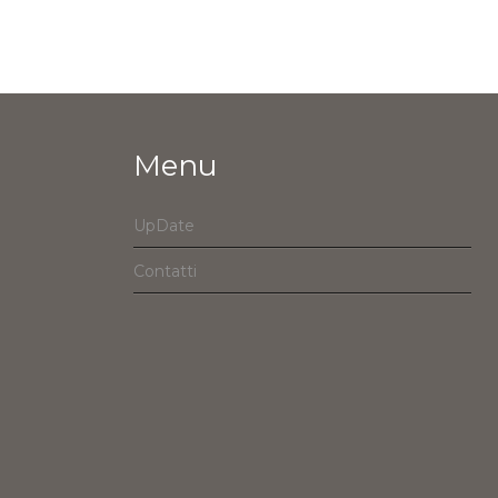
Menu
UpDate
Contatti