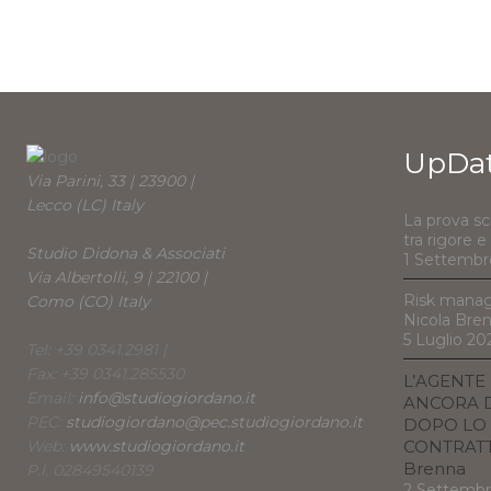
UpDa
Via Parini, 33 | 23900 |
Lecco (LC) Italy
La prova sc
tra rigore 
Studio Didona & Associati
1 Settembr
Via Albertolli, 9 | 22100 |
Risk manag
Como (CO) Italy
Nicola Bre
5 Luglio 20
Tel: +39 0341.2981 |
Fax: +39 0341.285530
L’AGENTE
Email:
info@studiogiordano.it
ANCORA D
PEC:
studiogiordano@pec.studiogiordano.it
DOPO LO 
Web:
www.studiogiordano.it
CONTRATTO
Brenna
P.I. 02849540139
2 Settemb