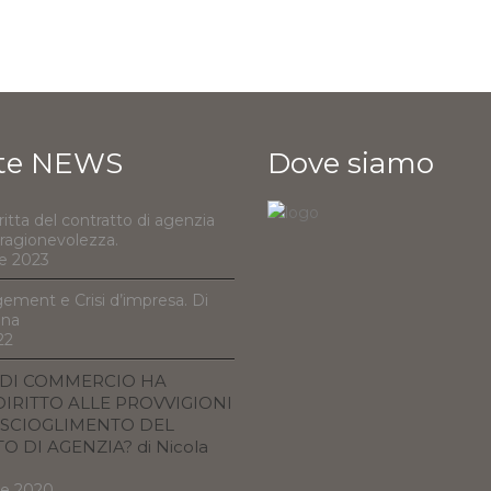
te NEWS
Dove siamo
ritta del contratto di agenzia
e ragionevolezza.
e 2023
ement e Crisi d’impresa. Di
nna
22
 DI COMMERCIO HA
IRITTO ALLE PROVVIGIONI
SCIOGLIMENTO DEL
 DI AGENZIA? di Nicola
re 2020