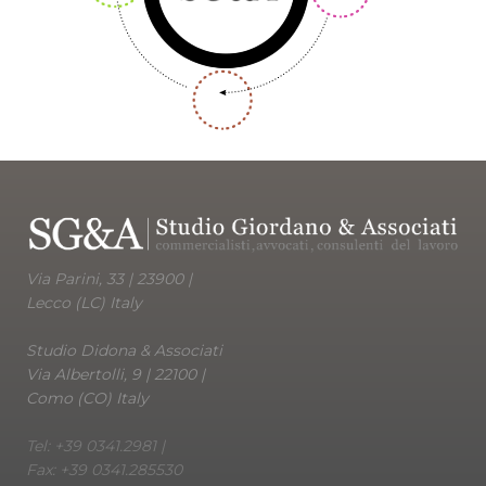
Via Parini, 33 | 23900 |
Lecco (LC) Italy
Studio Didona & Associati
Via Albertolli, 9 | 22100 |
Como (CO) Italy
Tel: +39 0341.2981 |
Fax: +39 0341.285530