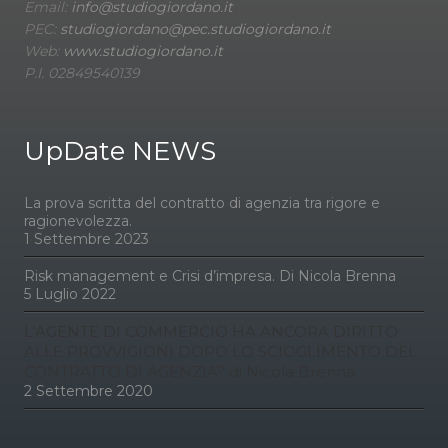
Email:
info@studiogiordano.it
PEC:
studiogiordano@pec.studiogiordano.it
Web:
www.studiogiordano.it
P.I. 02849540139
UpDate NEWS
La prova scritta del contratto di agenzia tra rigore e
ragionevolezza.
1 Settembre 2023
Risk management e Crisi d’impresa. Di Nicola Brenna
5 Luglio 2022
L’AGENTE DI COMMERCIO HA ANCORA DIRITTO
ALLE PROVVIGIONI DOPO LO SCIOGLIMENTO DEL
CONTRATTO DI AGENZIA? di Nicola Brenna
2 Settembre 2020