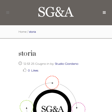
Home
/
storia
storia
12:53 25 Giugno
in
by
Studio Giordano
0
Likes