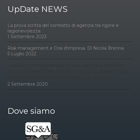
UpDate NEWS
La prova scritta del contratto di agenzia tra rigore e
ragionevolezza.
1 Settembre 2023
Risk management e Crisi d’impresa. Di Nicola Brenna
5 Luglio 2022
L’AGENTE DI COMMERCIO HA ANCORA DIRITTO
ALLE PROVVIGIONI DOPO LO SCIOGLIMENTO DEL
CONTRATTO DI AGENZIA? di Nicola Brenna
2 Settembre 2020
Dove siamo