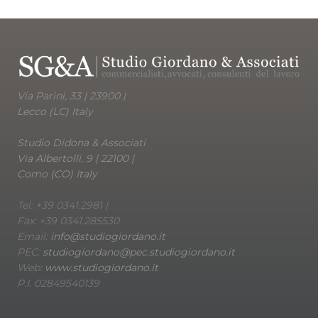
Via Parini, 33 | 23900 |
Lecco (LC) Italy
Studio Didona & Associati
Via Albertolli, 9 | 22100 |
Como (CO) Italy
Tel: +39 0341.2981 |
Fax: +39 0341.285530
Email:
info@studiogiordano.it
PEC:
studiogiordano@pec.studiogiordano.it
Web:
www.studiogiordano.it
P.I. 02849540139