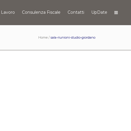
 Lavoro
Consulenza Fiscale
Contatti
UpDate
Home
/
sala-riunioni-studio-giordano