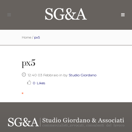
Home
/
px5
px5
12:40 03 Febbraio
in
by
Studio Giordano
0
Likes