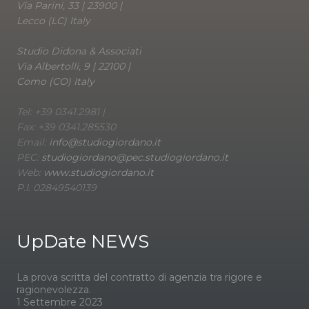
Via Parini, 33 | 23900 |
Lecco (LC) Italy
Studio Didona & Associati
Via Albertolli, 9 | 22100 |
Como (CO) Italy
Tel: +39 0341.2981 |
Fax: +39 0341.285530
Email:
info@studiogiordano.it
PEC:
studiogiordano@pec.studiogiordano.it
Web:
www.studiogiordano.it
P.I. 02849540139
UpDate NEWS
La prova scritta del contratto di agenzia tra rigore e
ragionevolezza.
1 Settembre 2023