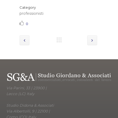
Category
professionisti
0
Via Parini, 33 | 23900 |
Lecco (LC) Italy
Studio Didona & Associati
Via Albertolli, 9 | 22100 |
Como (CO) Italy