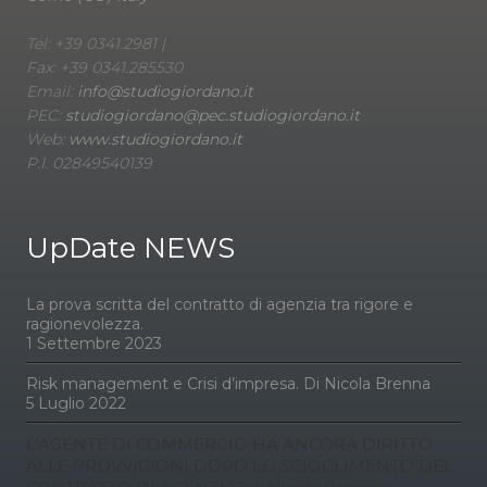
Tel: +39 0341.2981 |
Fax: +39 0341.285530
Email:
info@studiogiordano.it
PEC:
studiogiordano@pec.studiogiordano.it
Web:
www.studiogiordano.it
P.I. 02849540139
UpDate NEWS
La prova scritta del contratto di agenzia tra rigore e
ragionevolezza.
1 Settembre 2023
Risk management e Crisi d’impresa. Di Nicola Brenna
5 Luglio 2022
L’AGENTE DI COMMERCIO HA ANCORA DIRITTO
ALLE PROVVIGIONI DOPO LO SCIOGLIMENTO DEL