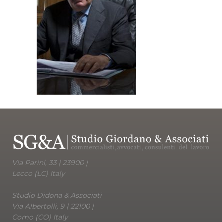
Via Parini, 33 | 23900 |
Lecco (LC) Italy
Studio Didona & Associati
Via Albertolli, 9 | 22100 |
Como (CO) Italy