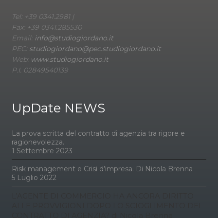
Tel: +39 0341.2981 |
Fax: +39 0341.285530
Email:
info@studiogiordano.it
PEC:
studiogiordano@pec.studiogiordano.it
Web:
www.studiogiordano.it
P.I. 02849540139
UpDate NEWS
La prova scritta del contratto di agenzia tra rigore e
ragionevolezza.
1 Settembre 2023
Risk management e Crisi d’impresa. Di Nicola Brenna
5 Luglio 2022
L’AGENTE DI COMMERCIO HA ANCORA DIRITTO
ALLE PROVVIGIONI DOPO LO SCIOGLIMENTO DEL
CONTRATTO DI AGENZIA? di Nicola Brenna