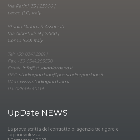
Via Parini, 33 | 23900 |
Lecco (LC) Italy
Studio Didona & Associati
Via Albertolli, 9 | 22100 |
Como (CO) Italy
Tel: +39 0341.2981 |
Fax: +39 0341.285530
Email:
info@studiogiordano.it
PEC:
studiogiordano@pec.studiogiordano.it
Web:
www.studiogiordano.it
P.I. 02849540139
UpDate NEWS
La prova scritta del contratto di agenzia tra rigore e
ragionevolezza.