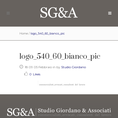
Home
/
logo_540_60_bianco_pic
logo_540_60_bianco_pic
18:09 05 Febbraio
in
by
Studio Giordano
0
Likes