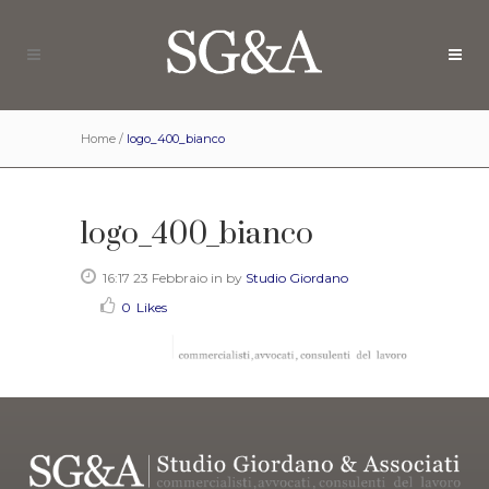
Home
/
logo_400_bianco
logo_400_bianco
16:17 23 Febbraio
in
by
Studio Giordano
0
Likes