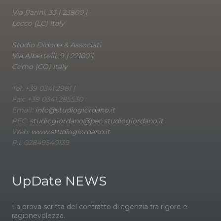
Via Parini, 33 | 23900 |
Lecco (LC) Italy
Studio Didona & Associati
Via Albertolli, 9 | 22100 |
Como (CO) Italy
Tel: +39 0341.2981 |
Fax: +39 0341.285530
Email:
info@studiogiordano.it
PEC:
studiogiordano@pec.studiogiordano.it
Web:
www.studiogiordano.it
P.I. 02849540139
UpDate NEWS
La prova scritta del contratto di agenzia tra rigore e
ragionevolezza.