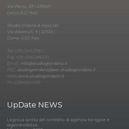
Via Parini, 33 | 23900 |
Lecco (LC) Italy
Studio Didona & Associati
Via Albertolli, 9 | 22100 |
Como (CO) Italy
Tel: +39 0341.2981 |
Fax: +39 0341.285530
Email:
info@studiogiordano.it
PEC:
studiogiordano@pec.studiogiordano.it
Web:
www.studiogiordano.it
P.I. 02849540139
UpDate NEWS
La prova scritta del contratto di agenzia tra rigore e
ragionevolezza.