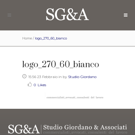
Home
/
logo_270_60_bianco
logo_270_60_bianco
15:56 23 Febbraio
in
by
Studio Giordano
0
Likes