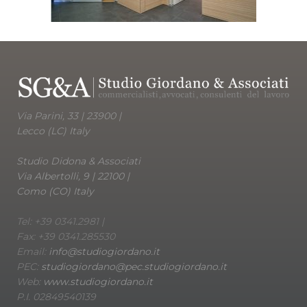
Via Parini, 33 | 23900 |
Lecco (LC) Italy
Studio Didona & Associati
Via Albertolli, 9 | 22100 |
Como (CO) Italy
Tel: +39 0341.2981 |
Fax: +39 0341.285530
Email:
info@studiogiordano.it
PEC:
studiogiordano@pec.studiogiordano.it
Web:
www.studiogiordano.it
P.I. 02849540139