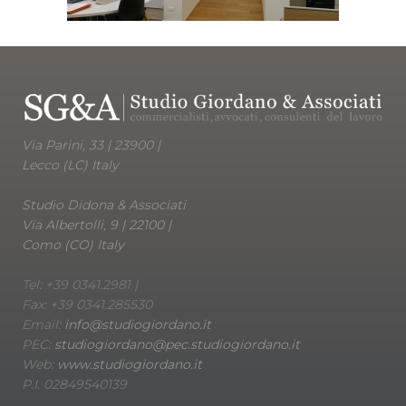
Via Parini, 33 | 23900 |
Lecco (LC) Italy
Studio Didona & Associati
Via Albertolli, 9 | 22100 |
Como (CO) Italy
Tel: +39 0341.2981 |
Fax: +39 0341.285530
Email:
info@studiogiordano.it
PEC:
studiogiordano@pec.studiogiordano.it
Web:
www.studiogiordano.it
P.I. 02849540139