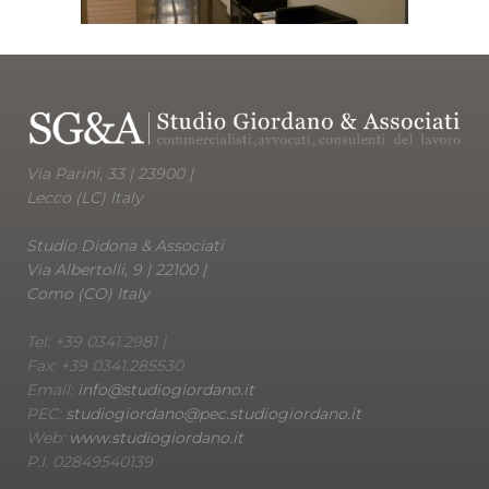
Via Parini, 33 | 23900 |
Lecco (LC) Italy
Studio Didona & Associati
Via Albertolli, 9 | 22100 |
Como (CO) Italy
Tel: +39 0341.2981 |
Fax: +39 0341.285530
Email:
info@studiogiordano.it
PEC:
studiogiordano@pec.studiogiordano.it
Web:
www.studiogiordano.it
P.I. 02849540139