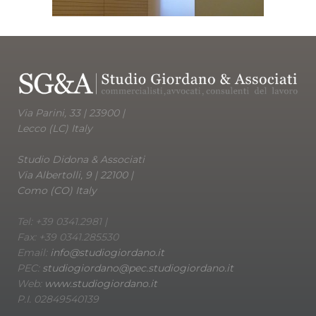
Via Parini, 33 | 23900 |
Lecco (LC) Italy
Studio Didona & Associati
Via Albertolli, 9 | 22100 |
Como (CO) Italy
Tel: +39 0341.2981 |
Fax: +39 0341.285530
Email:
info@studiogiordano.it
PEC:
studiogiordano@pec.studiogiordano.it
Web:
www.studiogiordano.it
P.I. 02849540139