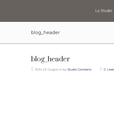
Lo Studio
blog_header
blog_header
16:54 23 Giugno
in
by
Studio Giordano
0
Like