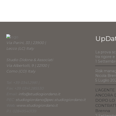
UpDa
Via Parini, 33 | 23900 |
Lecco (LC) Italy
La prova sc
tra rigore 
Studio Didona & Associati
1 Settembr
Via Albertolli, 9 | 22100 |
Risk manag
Como (CO) Italy
Nicola Bre
5 Luglio 20
Tel: +39 0341.2981 |
Fax: +39 0341.285530
L’AGENTE
Email:
info@studiogiordano.it
ANCORA D
PEC:
studiogiordano@pec.studiogiordano.it
DOPO LO 
Web:
www.studiogiordano.it
CONTRATTO
Brenna
P.I. 02849540139
2 Settemb