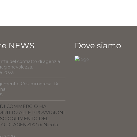
te NEWS
Dove siamo
ritta del contratto di agenzia
e ragionevolezza.
e 2023
ement e Crisi d’impresa. Di
nna
22
 DI COMMERCIO HA
IRITTO ALLE PROVVIGIONI
SCIOGLIMENTO DEL
 DI AGENZIA? di Nicola
re 2020