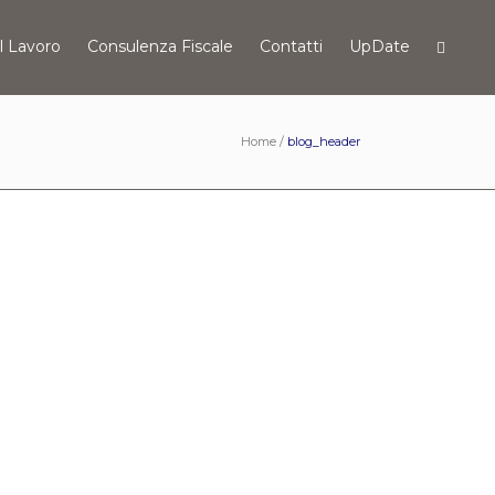
l Lavoro
Consulenza Fiscale
Contatti
UpDate
Home
/
blog_header