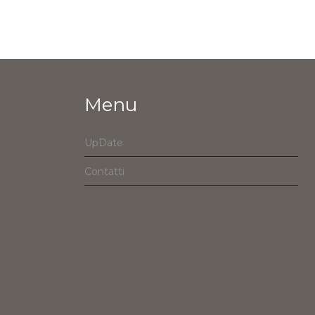
Menu
UpDate
Contatti