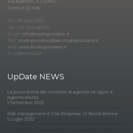
Via Albertolli, 9 | 22100 |
Como (CO) Italy
Tel: +39 0341.2981 |
Fax: +39 0341.285530
Email:
info@studiogiordano.it
PEC:
studiogiordano@pec.studiogiordano.it
Web:
www.studiogiordano.it
P.I. 02849540139
UpDate NEWS
La prova scritta del contratto di agenzia tra rigore e
ragionevolezza.
1 Settembre 2023
Risk management e Crisi d’impresa. Di Nicola Brenna
5 Luglio 2022
L’AGENTE DI COMMERCIO HA ANCORA DIRITTO